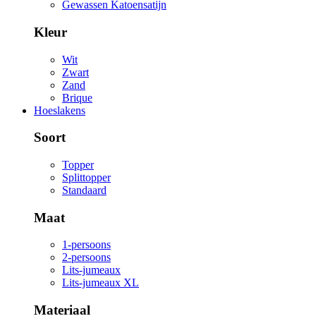
Gewassen Katoensatijn
Kleur
Wit
Zwart
Zand
Brique
Hoeslakens
Soort
Topper
Splittopper
Standaard
Maat
1-persoons
2-persoons
Lits-jumeaux
Lits-jumeaux XL
Materiaal