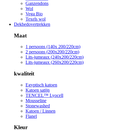
Ganzendons
Wol
Vega Bio
Texels wol
Dekbedovertrekken
Maat
1 persoons (140x 200/220cm)
2 persoons (200x200/220cm)
Lits-jumeaux (240x200/220cm)
Lits-jumeaux (260x200/220cm)
kwaliteit
Egyptisch katoen
Katoen satijn
TENCEL™ Lyocell
Mousseline
Stonewashed
Katoen / Linnen
Flanel
Kleur