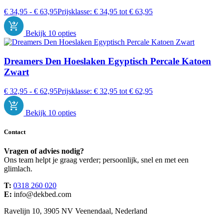
€
34,95
-
€
63,95
Prijsklasse: € 34,95 tot € 63,95
Bekijk 10 opties
Dreamers Den Hoeslaken Egyptisch Percale Katoen
Zwart
€
32,95
-
€
62,95
Prijsklasse: € 32,95 tot € 62,95
Bekijk 10 opties
Contact
Vragen of advies nodig?
Ons team helpt je graag verder; persoonlijk, snel en met een
glimlach.
T:
0318 260 020
E:
info@dekbed.com
Ravelijn 10, 3905 NV Veenendaal, Nederland