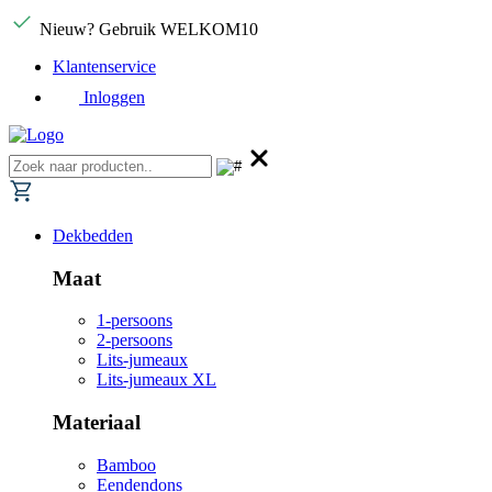
Nieuw? Gebruik WELKOM10
Klantenservice
Inloggen
Dekbedden
Maat
1-persoons
2-persoons
Lits-jumeaux
Lits-jumeaux XL
Materiaal
Bamboo
Eendendons