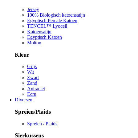
Jersey
100% Biologisch katoensatijn
Egyptisch Percale Katoen
TENCEL™ Lyocell
Katoensatijn
Egyptisch Katoen
Molton
Kleur
Grijs
Wit
Zwart
Zand
Antraciet
Ecru
Diversen
Spreien/Plaids
Spreien / Plaids
Sierkussens