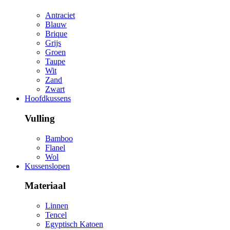
Antraciet
Blauw
Brique
Grijs
Groen
Taupe
Wit
Zand
Zwart
Hoofdkussens
Vulling
Bamboo
Flanel
Wol
Kussenslopen
Materiaal
Linnen
Tencel
Egyptisch Katoen