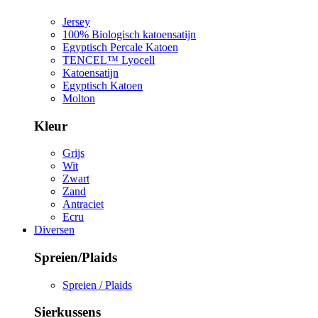
Jersey
100% Biologisch katoensatijn
Egyptisch Percale Katoen
TENCEL™ Lyocell
Katoensatijn
Egyptisch Katoen
Molton
Kleur
Grijs
Wit
Zwart
Zand
Antraciet
Ecru
Diversen
Spreien/Plaids
Spreien / Plaids
Sierkussens