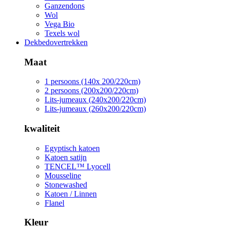
Ganzendons
Wol
Vega Bio
Texels wol
Dekbedovertrekken
Maat
1 persoons (140x 200/220cm)
2 persoons (200x200/220cm)
Lits-jumeaux (240x200/220cm)
Lits-jumeaux (260x200/220cm)
kwaliteit
Egyptisch katoen
Katoen satijn
TENCEL™ Lyocell
Mousseline
Stonewashed
Katoen / Linnen
Flanel
Kleur