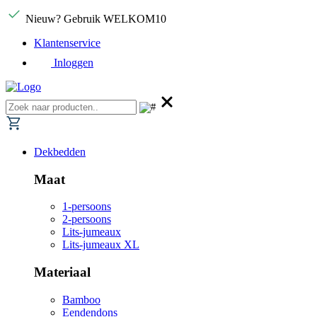
Nieuw? Gebruik WELKOM10
Klantenservice
Inloggen
Dekbedden
Maat
1-persoons
2-persoons
Lits-jumeaux
Lits-jumeaux XL
Materiaal
Bamboo
Eendendons