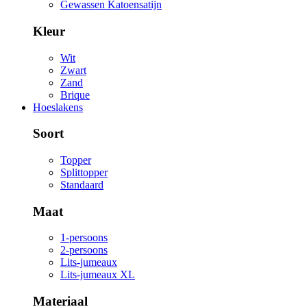
Gewassen Katoensatijn
Kleur
Wit
Zwart
Zand
Brique
Hoeslakens
Soort
Topper
Splittopper
Standaard
Maat
1-persoons
2-persoons
Lits-jumeaux
Lits-jumeaux XL
Materiaal