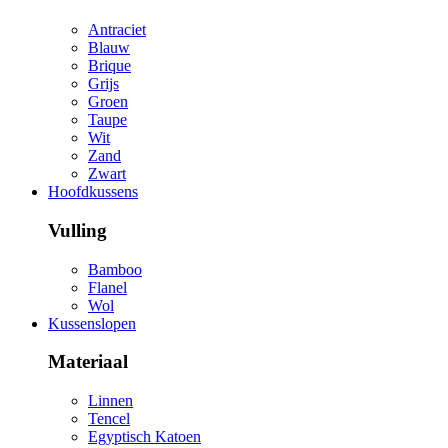
Antraciet
Blauw
Brique
Grijs
Groen
Taupe
Wit
Zand
Zwart
Hoofdkussens
Vulling
Bamboo
Flanel
Wol
Kussenslopen
Materiaal
Linnen
Tencel
Egyptisch Katoen